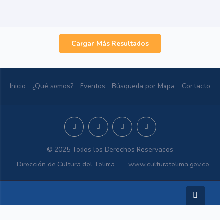
Cargar Más Resultados
Inicio
¿Qué somos?
Eventos
Búsqueda por Mapa
Contacto
© 2025 Todos los Derechos Reservados
Dirección de Cultura del Tolima
www.culturatolima.gov.co