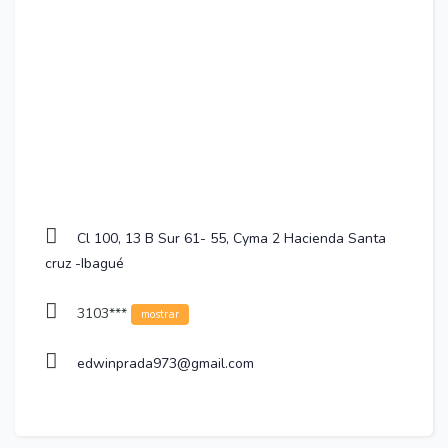
Cl 100, 13 B Sur 61- 55, Cyma 2 Hacienda Santa
cruz -Ibagué
3103***
mostrar
edwinprada973@gmail.com