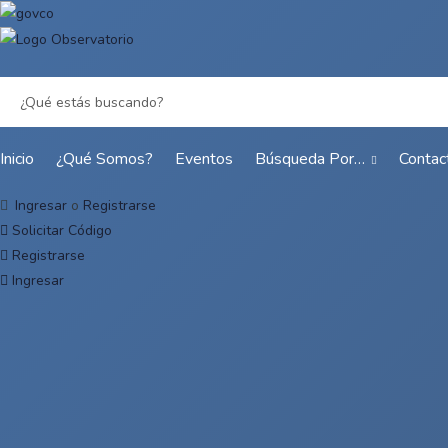
Inicio
¿Qué Somos?
Eventos
Búsqueda Por…
Contac
Ingresar
o
Registrarse
Solicitar Código
Registrarse
Ingresar