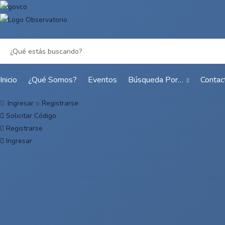
Inicio
¿Qué Somos?
Eventos
Búsqueda Por…
Contac
Ingresar
o
Registrarse
Solicitar Código
Registrarse
Ingresar