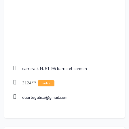
carrera 4 N. 51-95 barrio el carmen
3124***
mostrar
duartegalica@gmail.com