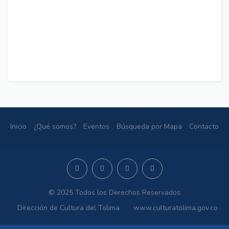
Inicio
¿Qué somos?
Eventos
Búsqueda por Mapa
Contacto
© 2025 Todos los Derechos Reservados
Dirección de Cultura del Tolima
www.culturatolima.gov.co