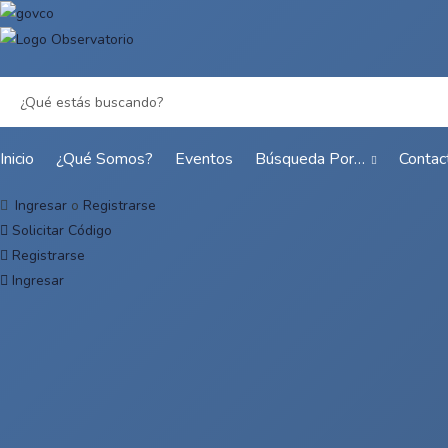
Inicio
¿Qué Somos?
Eventos
Búsqueda Por…
Contac
Ingresar
o
Registrarse
Solicitar Código
Registrarse
Ingresar