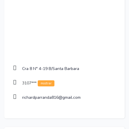
Cra 8 N° 4-19 B/Santa Barbara
3107***
mostrar
richardparranda816@gmail.com