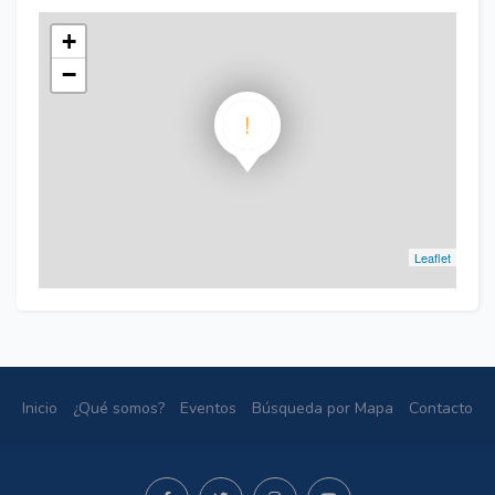
+
−
!
Leaflet
Inicio
¿Qué somos?
Eventos
Búsqueda por Mapa
Contacto