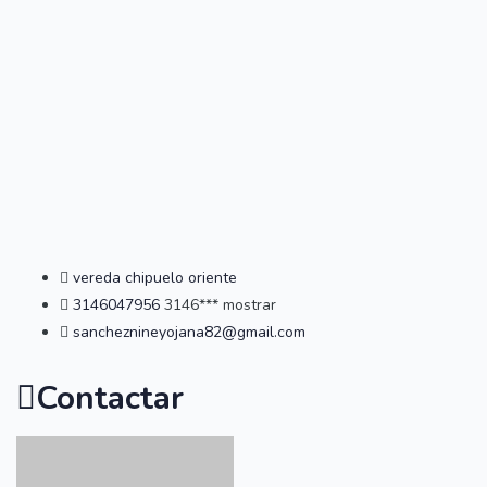
vereda chipuelo oriente
3146047956
3146***
mostrar
sancheznineyojana82@gmail.com
Contactar