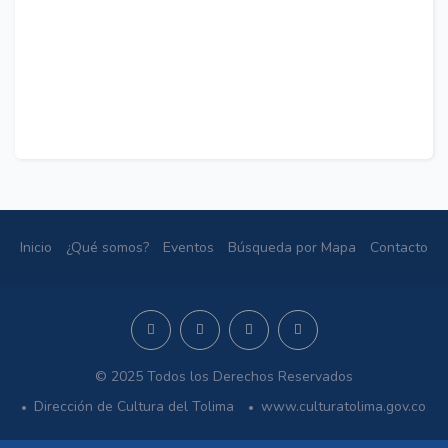
Inicio
¿Qué somos?
Eventos
Búsqueda por Mapa
Contacto
© 2025 Todos los Derechos Reservados
Dirección de Cultura del Tolima
www.culturatolima.gov.co